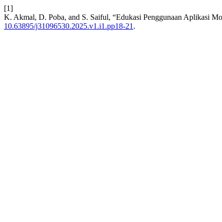
[1]
K. Akmal, D. Poba, and S. Saiful, “Edukasi Penggunaan Aplikasi M
10.63895/j31096530.2025.v1.i1.pp18-21
.